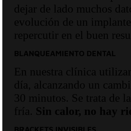
dejar de lado muchos dato
evolución de un implante 
repercutir en el buen resu
BLANQUEAMIENTO DENTAL
En nuestra clínica utiliz
día, alcanzando un cambi
30 minutos. Se trata de l
fría.
Sin calor, no hay ri
BRACKETS INVISIBLES