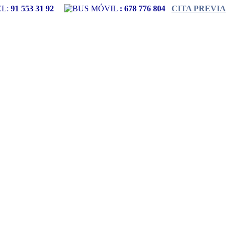
L:
91 553 31 92
MÓVIL
:
678 776 804
CITA PREVIA