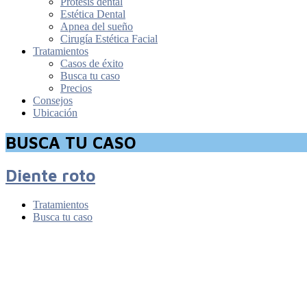
Prótesis dental
Estética Dental
Apnea del sueño
Cirugía Estética Facial
Tratamientos
Casos de éxito
Busca tu caso
Precios
Consejos
Ubicación
BUSCA TU CASO
Diente roto
Tratamientos
Busca tu caso