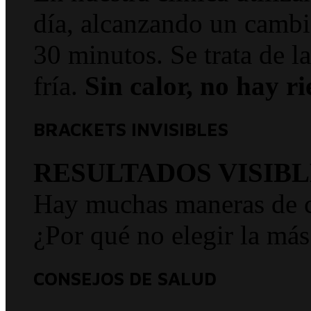
día, alcanzando un cambi
30 minutos. Se trata de l
fría.
Sin calor, no hay ri
BRACKETS INVISIBLES
RESULTADOS VISIBL
Hay muchas maneras de co
¿Por qué no elegir la más
CONSEJOS DE SALUD