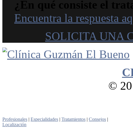
¿En qué consiste el trat
Encuentra la respuesta aq
SOLICITA UNA 
C
© 201
Profesionales
|
Especialidades
|
Tratamientos
|
Consejos
|
Localización