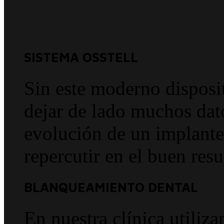
SISTEMA OSSTELL
Sin este moderno disposi
dejar de lado muchos dato
evolución de un implante 
repercutir en el buen resu
BLANQUEAMIENTO DENTAL
En nuestra clínica utiliz