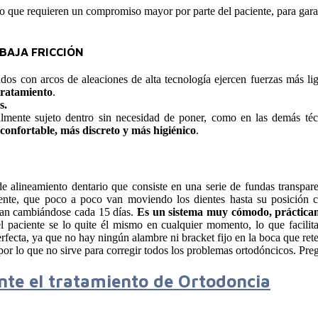
o que requieren un compromiso mayor por parte del paciente, para garan
BAJA FRICCIÓN
dos con arcos de aleaciones de alta tecnología ejercen fuerzas más li
tratamiento
.
s.
lmente sujeto dentro sin necesidad de poner, como en las demás técn
confortable, más discreto y más higiénico
.
e alineamiento dentario que consiste en una serie de fundas transpar
ente, que poco a poco van moviendo los dientes hasta su posición c
van cambiándose cada 15 días.
Es un sistema muy cómodo, prácticam
 paciente se lo quite él mismo en cualquier momento, lo que facilit
erfecta, ya que no hay ningún alambre ni bracket fijo en la boca que ret
 por lo que no sirve para corregir todos los problemas ortodóncicos. Pre
nte el tratamiento de Ortodoncia