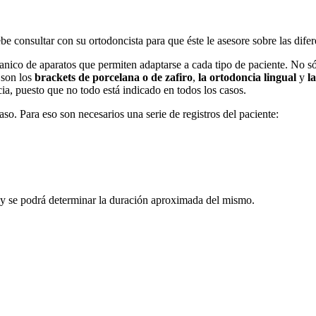
e consultar con su ortodoncista para que éste le asesore sobre las difer
anico de aparatos que permiten adaptarse a cada tipo de paciente. No só
 son los
bracke
ts
de porcelana o
de zafiro
,
la ortodoncia lingual
y
la
cia, puesto que no todo está indicado en todos los casos.
so. Para eso son necesarios una serie de registros del paciente:
o y se podrá determinar la duración aproximada del mismo.