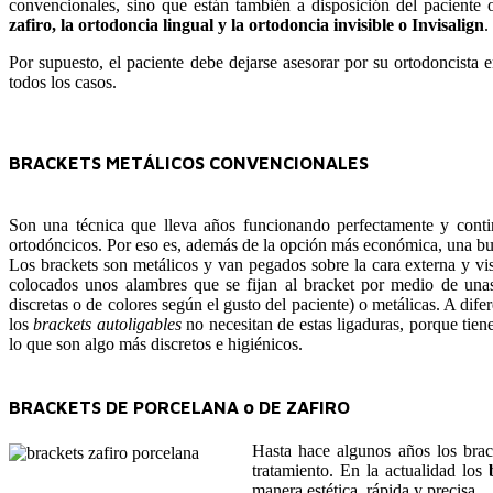
convencionales, sino que están también a disposición del paciente 
zafiro, la ortodoncia lingual y la ortodoncia invisible o Invisalign
.
Por supuesto, el paciente debe dejarse asesorar por su ortodoncista 
todos los casos.
BRACKETS METÁLICOS CONVENCIONALES
Son una técnica que lleva años funcionando perfectamente y cont
ortodóncicos. Por eso es, además de la opción más económica, una bu
Los brackets son metálicos y van pegados sobre la cara externa y visi
colocados unos alambres que se fijan al bracket por medio de unas
discretas o de colores según el gusto del paciente) o metálicas. A dife
los
brackets autoligables
no necesitan de estas ligaduras, porque tien
lo que son algo más discretos e higiénicos.
BRACKETS DE PORCELANA o DE ZAFIRO
Hasta hace algunos años los brac
tratamiento. En la actualidad los
manera estética, rápida y precisa.