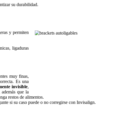
tizar su durabilidad.
geras y permiten
icas, ligaduras
entes muy finas,
orrecta. Es una
ente invisible
,
a además que la
enga restos de alimentos.
gunte si su caso puede o no corregirse con Invisalign.