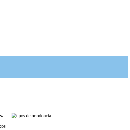
s.
cos