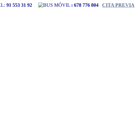
L:
91 553 31 92
MÓVIL
:
678 776 804
CITA PREVIA