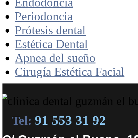
Endodoncia
Periodoncia
Prótesis dental
Estética Dental
Apnea del sueño
Cirugía Estética Facial
91 553 31 92
Tel: