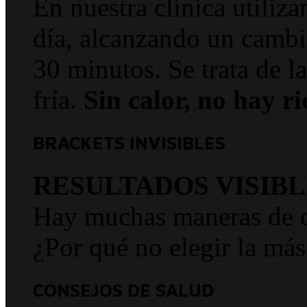
En nuestra clínica utiliz
día, alcanzando un cambi
30 minutos. Se trata de l
fría.
Sin calor, no hay ri
BRACKETS INVISIBLES
RESULTADOS VISIBL
Hay muchas maneras de co
¿Por qué no elegir la más
CONSEJOS DE SALUD