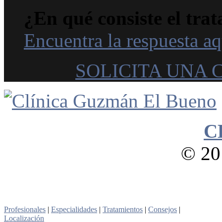
¿En qué consiste el trat
Encuentra la respuesta aq
SOLICITA UNA 
C
© 201
Profesionales
|
Especialidades
|
Tratamientos
|
Consejos
|
Localización