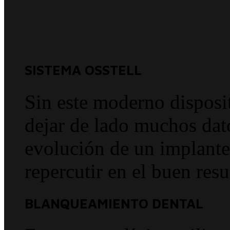
SISTEMA OSSTELL
Sin este moderno disposi
dejar de lado muchos dato
evolución de un implante 
repercutir en el buen resu
BLANQUEAMIENTO DENTAL