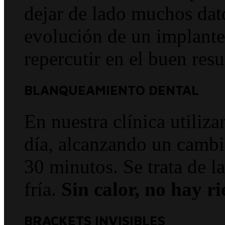
dejar de lado muchos dato
evolución de un implante 
repercutir en el buen resu
BLANQUEAMIENTO DENTAL
En nuestra clínica utiliz
día, alcanzando un cambi
30 minutos. Se trata de l
fría.
Sin calor, no hay ri
BRACKETS INVISIBLES