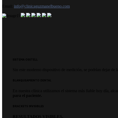
Email:
info@clinicaguzmanelbueno.com
SISTEMA OSSTELL
Sin este moderno dispositivo de medición, se podrían dejar de la
BLANQUEAMIENTO DENTAL
En nuestra clínica utilizamos el sistema más fiable hoy día, al
para el paciente.
BRACKETS INVISIBLES
RESULTADOS VISIBLES.