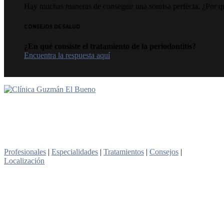
Hay muchas maneras de conseguir una sonrisa perfecta. ¿Por qué
CONSEJOS DE SALUD
¿En qué consiste el tratamiento de la periodontitis?
Encuentra la respuesta aquí
Profesionales
|
Especialidades
|
Tratamientos
|
Consejos
|
Localización