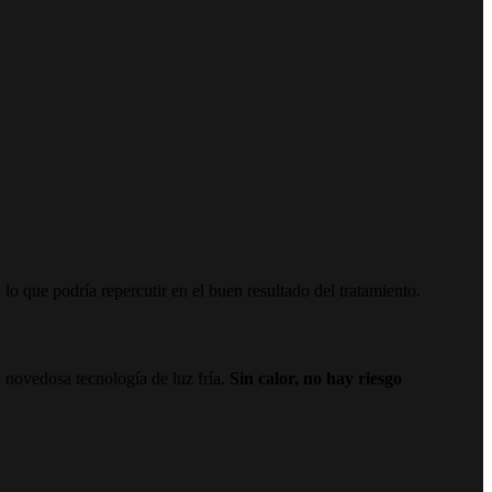
lo que podría repercutir en el buen resultado del tratamiento.
a novedosa tecnología de luz fría.
Sin calor, no hay riesgo