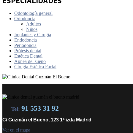
ESPECIALIDADES
Odontología general
Ortodoncia
Adultos
Niños
Implantes y Cirugía
Endodoncia
Periodoncia
Prótesis dental
Estética Dental
Apnea del sueño
Cirugía Estética Facial
91 553 31 92
Tel:
C/ Guzmán el Bueno, 123 1ª izda Madrid
Ver en el mapa