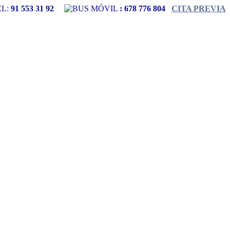
L:
91 553 31 92
MÓVIL
:
678 776 804
CITA PREVIA