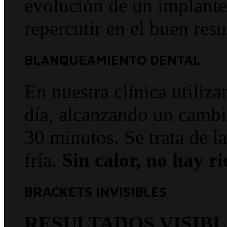
evolución de un implante 
repercutir en el buen resu
BLANQUEAMIENTO DENTAL
En nuestra clínica utiliz
día, alcanzando un cambi
30 minutos. Se trata de l
fría.
Sin calor, no hay ri
BRACKETS INVISIBLES
RESULTADOS VISIBL