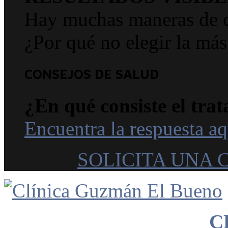
Hay muchas maneras de co
¿Por qué no elegir la más
CONSEJOS DE SALUD
¿En qué consiste el trat
Encuentra la respuesta aq
SOLICITA UNA 
C