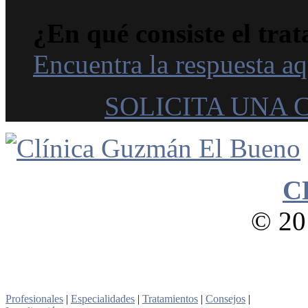
¿En qué consiste el trat
Encuentra la respuesta aq
SOLICITA UNA 
C
© 201
Profesionales
|
Especialidades
|
Tratamientos
|
Consejos
|