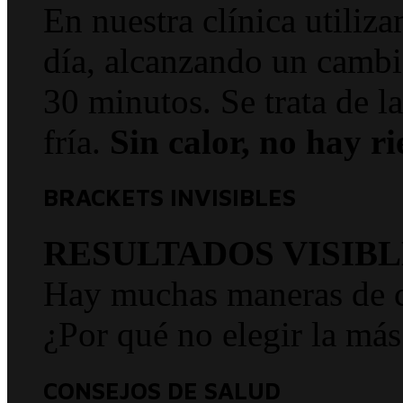
En nuestra clínica utiliz
día, alcanzando un cambi
30 minutos. Se trata de l
fría.
Sin calor, no hay ri
BRACKETS INVISIBLES
RESULTADOS VISIBL
Hay muchas maneras de co
¿Por qué no elegir la más
CONSEJOS DE SALUD