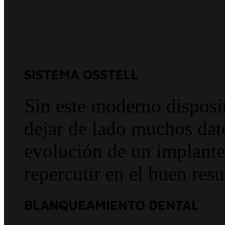
SISTEMA OSSTELL
Sin este moderno disposi
dejar de lado muchos dato
evolución de un implante 
repercutir en el buen resu
BLANQUEAMIENTO DENTAL